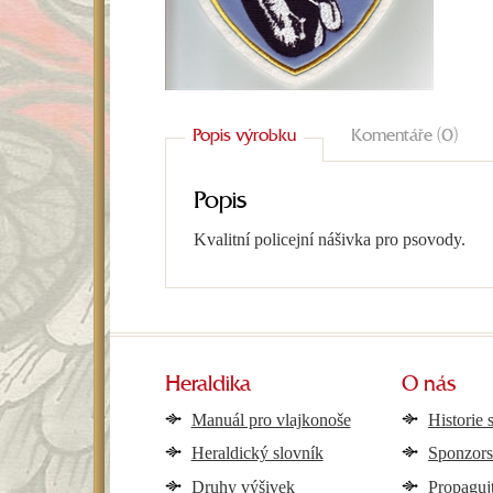
Popis výrobku
Komentáře (0)
Popis
Kvalitní policejní nášivka pro psovody.
Heraldika
O nás
Manuál pro vlajkonoše
Historie 
Heraldický slovník
Sponzors
Druhy výšivek
Propaguj