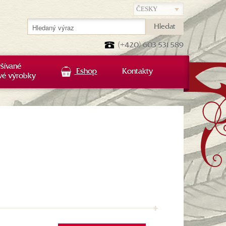
Hledat
(+420) 603 531 589
šívané
Eshop
Kontakty
vé výrobky