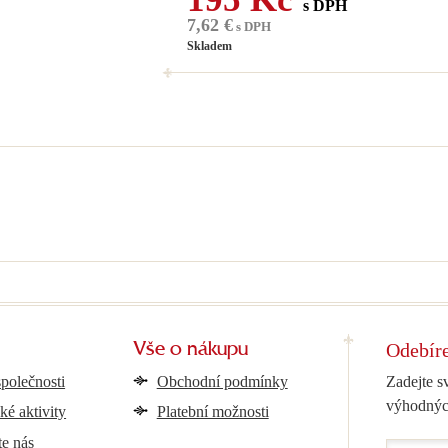
s DPH
7,62 €
s DPH
Skladem
Odebíre
Vše o nákupu
společnosti
Obchodní podmínky
Zadejte s
výhodnýc
ké aktivity
Platební možnosti
te nás