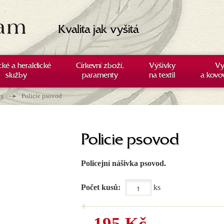
Kvalita jak vyšitá
cké a heraldické
Církevní zboží,
Výšivky
Vy
služby
paramenty
na textil
a kovo
→
ky
Policie psovod
Policie psovod
Policejní nášivka psovod.
Počet kusů:
ks
195 Kč