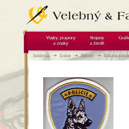
Vlajky, prapory
Stojany
Grafi
a znaky
a žerdě
Nacházíte se zde
→
→
→
Velebny.cz
E-shop
Nášivky
Policejní nášiv