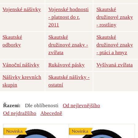
Vojenské nášivky
Vojenské hodnosti
Skautské
- platnost do r.
družinové znaky
2011
- rostliny
Skautské
Skautské
Skautské
odborky
družinové znaky -
družinové znaky
zvířata
- ptáci a hmyz
Vánoční nášivky
Rukávové pásky
Vyšívaná zvířata
Nášivky krevních
Skautské nášivky -
skupin
ostatní
Řazení:
Dle oblíbenosti
Od nejlevnějšího
Od nejdražšího
Abecedně
Novinka
Novinka