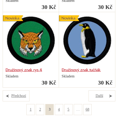
Skladem
Skladem
30 Kč
30 Kč
Novinka
Novinka
Družinový znak rys 4
Družinový znak tučňák
Skladem
Skladem
30 Kč
30 Kč
Předchozí
Další
1
2
3
4
5
…
68