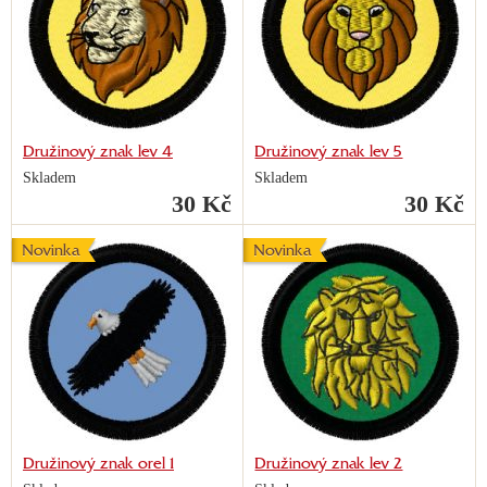
Družinový znak lev 4
Družinový znak lev 5
Skladem
Skladem
30 Kč
30 Kč
Novinka
Novinka
Družinový znak orel 1
Družinový znak lev 2