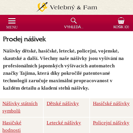
MENU
VYHLEDÁVÁNÍ
KOŠÍK
(0)
Prodej nášivek
Nášivky dětské, hasičské, letecké, policejní, vojenské,
skautské a další. Všechny naše nášivky jsou vyšívání na
profesionálních japonských výšívacích automatech
značky Tajima, která díky pokročilé patentované
technologii zaručuje maximální propracovanost v
každém detailu a kladení stehů nášivky.
Nášivky státních
Dětské nášivky
Hasičské nášivky
symbolů
Hasičské
Letecké nášivky
Policejní nášivky
hodnosti