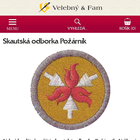
MENU
VYHLEDÁVÁNÍ
KOŠÍK
(0)
Skautská odborka Požárník