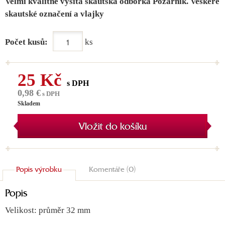
Velmi kvalitně vyšitá skautská odborka Požárník. Veškeré
skautské označení a vlajky
Počet kusů:
ks
25 Kč
s DPH
0,98 €
s DPH
Skladem
Vložit do košíku
Popis výrobku
Komentáře (0)
Popis
Velikost: průměr 32 mm