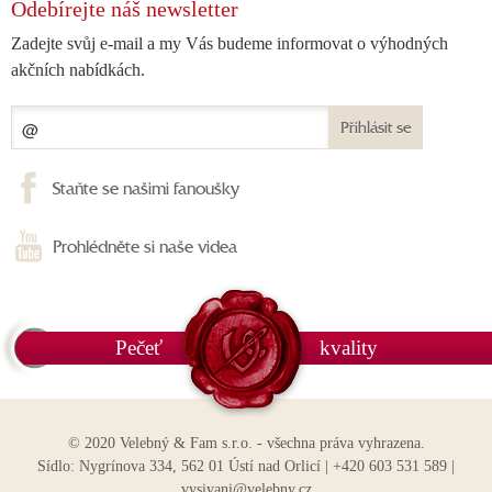
Odebírejte náš newsletter
Zadejte svůj e-mail a my Vás budeme informovat o výhodných
akčních nabídkách.
Přihlásit se
Staňte se našimi fanoušky
Prohlédněte si naše videa
Pečeť
kvality
© 2020 Velebný & Fam s.r.o. - všechna práva vyhrazena.
Sídlo: Nygrínova 334, 562 01 Ústí nad Orlicí | +420 603 531 589 |
vysivani@velebny.cz