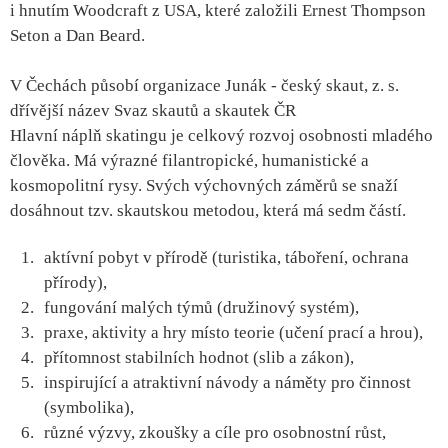
i hnutím Woodcraft z USA, které založili Ernest Thompson
Seton a Dan Beard.
V Čechách působí organizace Junák - český skaut, z. s.
dřívější název Svaz skautů a skautek ČR
Hlavní náplň skatingu je celkový rozvoj osobnosti mladého
člověka. Má výrazné filantropické, humanistické a
kosmopolitní rysy. Svých výchovných záměrů se snaží
dosáhnout tzv. skautskou metodou, která má sedm částí.
aktívní pobyt v přírodě (turistika, táboření, ochrana
přírody),
fungování malých týmů (družinový systém),
praxe, aktivity a hry místo teorie (učení prací a hrou),
přítomnost stabilních hodnot (slib a zákon),
inspirující a atraktivní návody a náměty pro činnost
(symbolika),
různé výzvy, zkoušky a cíle pro osobnostní růst,