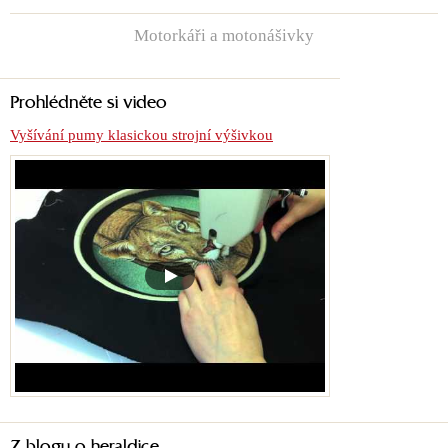
Motorkáři a motonášivky
Prohlédněte si video
Vyšívání pumy klasickou strojní výšivkou