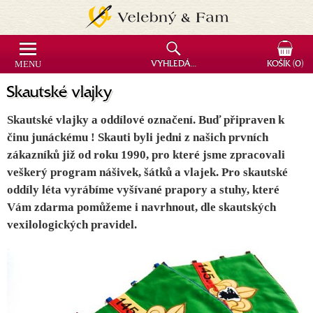
MENU
VYHLEDÁVÁNÍ
KOŠÍK
(0)
Skautské vlajky
Skautské vlajky a oddílové označení. Buď připraven k
činu junáckému ! Skauti byli jedni z našich prvních
zákazníků již od roku 1990, pro které jsme zpracovali
veškerý program nášivek, šátků a vlajek. Pro skautské
oddíly léta vyrábíme vyšívané prapory a stuhy, které
Vám zdarma pomůžeme i navrhnout, dle skautských
vexilologických pravidel.