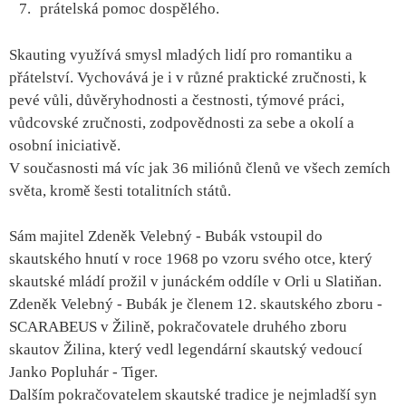
prátelská pomoc dospělého.
Skauting využívá smysl mladých lidí pro romantiku a
přátelství. Vychovává je i v různé praktické zručnosti, k
pevé vůli, důvěryhodnosti a čestnosti, týmové práci,
vůdcovské zručnosti, zodpovědnosti za sebe a okolí a
osobní iniciativě.
V současnosti má víc jak 36 miliónů členů ve všech zemích
světa, kromě šesti totalitních států.
Sám majitel Zdeněk Velebný - Bubák vstoupil do
skautského hnutí v roce 1968 po vzoru svého otce, který
skautské mládí prožil v junáckém oddíle v Orli u Slatiňan.
Zdeněk Velebný - Bubák je členem 12. skautského zboru -
SCARABEUS v Žilině, pokračovatele druhého zboru
skautov Žilina, který vedl legendární skautský vedoucí
Janko Popluhár - Tiger.
Dalším pokračovatelem skautské tradice je nejmladší syn