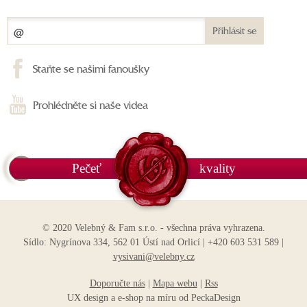
Přihlásit se
Staňte se našimi fanoušky
Prohlédněte si naše videa
Pečeť
kvality
© 2020 Velebný & Fam s.r.o. - všechna práva vyhrazena.
Sídlo: Nygrínova 334, 562 01 Ústí nad Orlicí | +420 603 531 589 |
vysivani@velebny.cz
Doporučte nás
|
Mapa webu
|
Rss
UX design
a
e-shop na míru
od
PeckaDesign