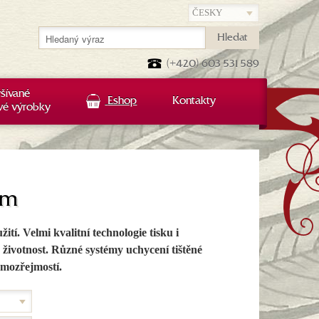
Hledat
(+420) 603 531 589
šívané
Eshop
Kontakty
vé výrobky
em
í. Velmi kvalitní technologie tisku i
životnost. Různé systémy uchycení tištěné
amozřejmostí.