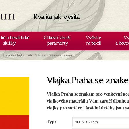
Kvalita jak vyšitá
cké a heraldické
Církevní zboží,
Výšivky
Vy
služby
paramenty
na textil
a kovo
→
Krajské vlajky
Vlajka Praha se znakem
Vlajka Praha se znak
Vlajka Praha se znakem pro venkovní použit
vlajkového materíálu Vám zaručí dlouhou 
vlajky pro stožáry i fasádní držáky jsou s
Typ: