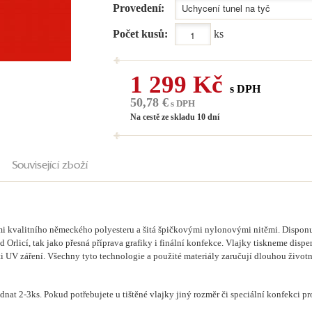
Provedení:
Počet kusů:
ks
1 299 Kč
s DPH
50,78 €
s DPH
Na cestě ze skladu 10 dní
Související zboží
mi kvalitního německého polyesteru a šitá špičkovými nylonovými nitěmi. Disponuj
d Orlicí, tak jako přesná příprava grafiky i finální konfekce. Vlajky tiskneme disp
i UV záření. Všechny tyto technologie a použité materiály zaručují dlouhou životn
nat 2-3ks. Pokud potřebujete u tištěné vlajky jiný rozměr či speciální konfekci 