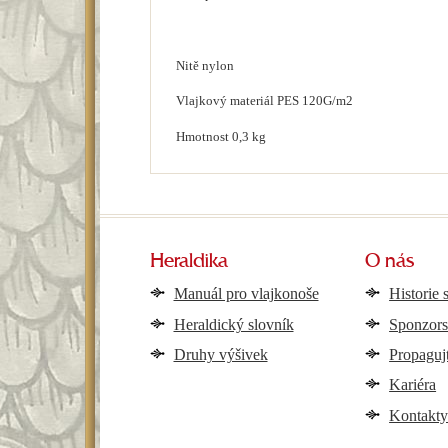
Nitě nylon
Vlajkový materiál PES 120G/m2
Hmotnost 0,3 kg
Heraldika
O nás
Manuál pro vlajkonoše
Historie 
Heraldický slovník
Sponzors
Druhy výšivek
Propaguj
Kariéra
Kontakt