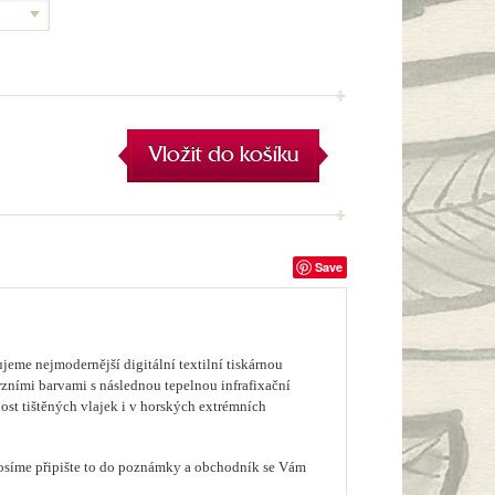
Vložit do košíku
Save
eme nejmodernější digitální textilní tiskárnou
erzními barvami s následnou tepelnou infrafixační
ost tištěných vlajek i v horských extrémních
prosíme připište to do poznámky a obchodník se Vám