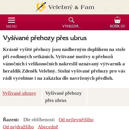
MENU
VYHLEDÁVÁNÍ
KOŠÍK
(0)
Vyšívané přehozy přes ubrus
Krásně vyšité přehozy jsou nádherným doplňkem na stole
při rodinných setkáních. Vyšívané motivy u přehozů
vánočních i velikonočních nakreslil uznávaný výtvarník a
heraldik Zdeněk Velebný. Stolní vyšívané přehozy pro vás
rádi vyrobíme i na zakázku dle navržených předloh.
Vyšívané ubrusy
Vyšívané přehozy
přes ubrus
Řazení:
Dle oblíbenosti
Od nejlevnějšího
Od nejdražšího
Abecedně