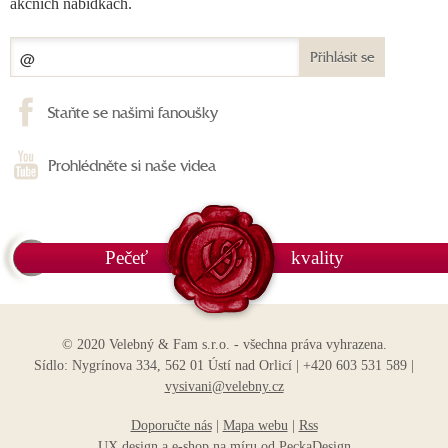
akčních nabídkách.
Přihlásit se
Staňte se našimi fanoušky
Prohlédněte si naše videa
Pečeť
kvality
© 2020 Velebný & Fam s.r.o. - všechna práva vyhrazena.
Sídlo: Nygrínova 334, 562 01 Ústí nad Orlicí | +420 603 531 589 |
vysivani@velebny.cz
Doporučte nás
|
Mapa webu
|
Rss
UX design
a
e-shop na míru
od
PeckaDesign