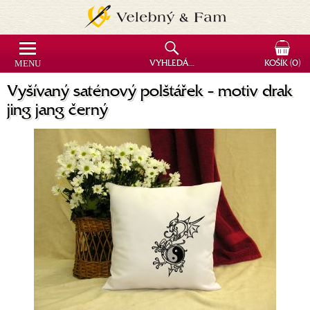
MENU
VYHLEDÁVÁNÍ
KOŠÍK
(0)
Vyšívaný saténový polštářek - motiv drak
jing jang černý