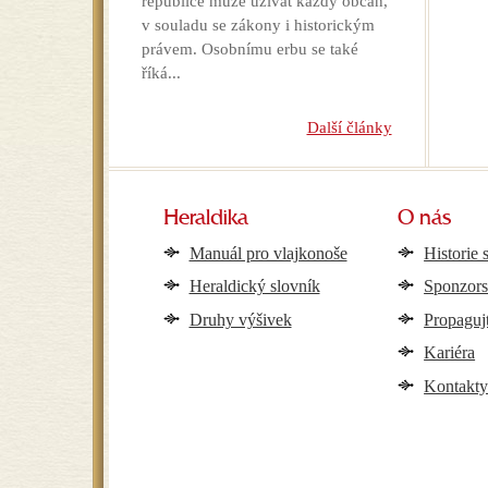
republice může užívat každý občan,
v souladu se zákony i historickým
právem. Osobnímu erbu se také
říká...
Další články
Heraldika
O nás
Manuál pro vlajkonoše
Historie 
Heraldický slovník
Sponzors
Druhy výšivek
Propaguj
Kariéra
Kontakt