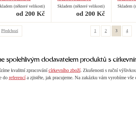
kladem (některé velikosti)
Skladem (některé velikosti)
Skladem (n
od 200 Kč
od 200 Kč
Předchozí
1
2
3
4
me spolehlivým dodavatelem produktů s církevní
zíme kvalitní zpracování
církevního zboží
. Zkušenosti s ruční výšivko
e do
referencí
a zjistěte, jak pracujeme. Na zakázku vám vyrobíme vše 