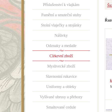
Příslušenství k vlajkám
Št
Pamětní a smuteční stuhy
Řaz
Stolní vlaječky a stojánky
Nášivky
Odznaky a medaile
Církevní zboží
Myslivecké zboží
Slavnostní rukavice
k
Uniformy a obleky
S
Vyšívané ubrusy a přehozy
Smaltované cedule