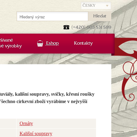
Hledat
(+420) 603 531 589
šívané
Eshop
Kontakty
vé výrobky
luviály, kališní soupravy, svíčky, křesní roušky
Všechno církevní zboží vyrábíme v nejvyšší
Ornáty
Kališní soupravy