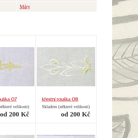
Máry
ouška 07
křestní rouška 08
ěkteré velikosti)
Skladem (některé velikosti)
od 200 Kč
od 200 Kč