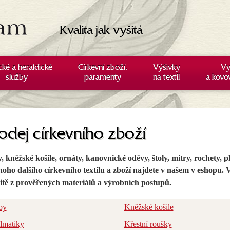
Kvalita jak vyšitá
cké a heraldické
Církevní zboží,
Výšivky
Vy
služby
paramenty
na textil
a kovo
odej církevního zboží
, kněžské košile, ornáty, kanovnické oděvy, štoly, mitry, rochety, p
oho dalšího církevního textilu a zboží najdete v našem v eshopu. 
itě z prověřených materiálů a výrobních postupů.
by
Kněžské košile
lmatiky
Křestní roušky