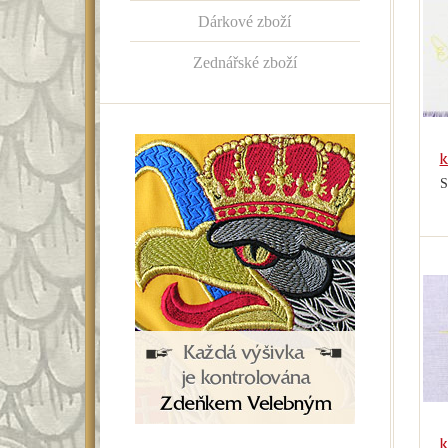
Dárkové zboží
Zednářské zboží
k
S
k