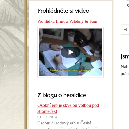
S
Prohlédněte si video
Prohlídka firmou Velebný & Fam
Js
Nabí
prác
Z blogu o heraldice
Osobní erb je skvělou volbou pod
stromeček!
01. 12. 2014
Osobní či rodový erb v České