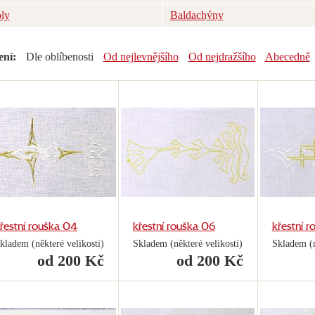
oly
Baldachýny
ení:
Dle oblíbenosti
Od nejlevnějšího
Od nejdražšího
Abecedně
řestní rouška 04
křestní rouška 06
křestní r
kladem (některé velikosti)
Skladem (některé velikosti)
Skladem (n
od 200 Kč
od 200 Kč