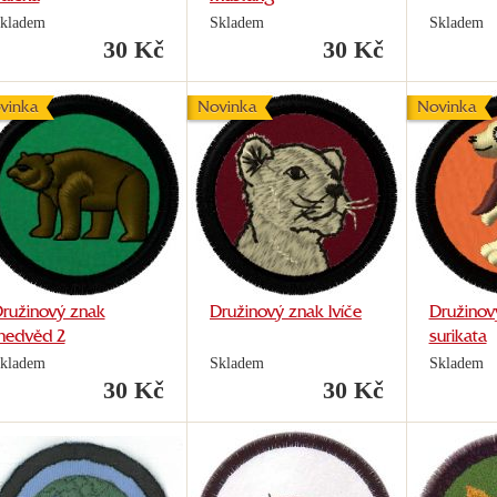
kladem
Skladem
Skladem
30 Kč
30 Kč
vinka
Novinka
Novinka
ružinový znak
Družinový znak lvíče
Družinov
edvěd 2
surikata
kladem
Skladem
Skladem
30 Kč
30 Kč