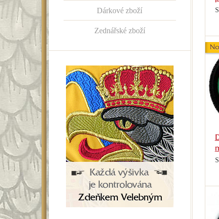
Dárkové zboží
S
Zednářské zboží
No
D
m
S