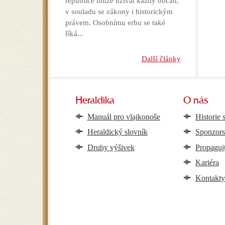
republice může užívat každý občan,
v souladu se zákony i historickým
právem. Osobnímu erbu se také
říká...
Další články
Heraldika
O nás
Manuál pro vlajkonoše
Historie 
Heraldický slovník
Sponzors
Druhy výšivek
Propaguj
Kariéra
Kontakt