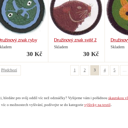
ružinový znak ryby
Družinový znak svišť 2
Družinový
kladem
Skladem
Skladem
30 Kč
30 Kč
Předchozí
1
2
3
4
5
…
i, hledáte pro svůj oddíl víc než odznáčky? Vyšijeme vám i pořádnou
skautskou v
.
 víc o možnostech vyšívání, podívejte se do kategorie
výšivky na textil