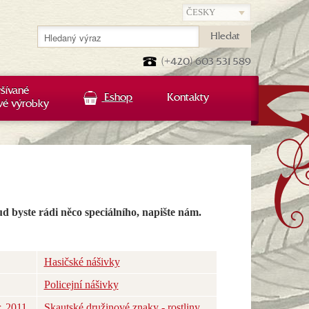
Hledat
(+420) 603 531 589
šívané
Eshop
Kontakty
vé výrobky
d byste rádi něco speciálního, napište nám.
!
Hasičské nášivky
Policejní nášivky
r. 2011
Skautské družinové znaky - rostliny