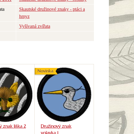
ata
Skautské družinové znaky - ptáci a
hmyz
Vyšívaná zvířata
Novinka
 znak liška 2
Družinový znak
volavka 1