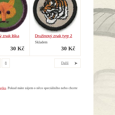
 znak liška
Družinový znak tygr 2
Skladem
30 Kč
30 Kč
8
Další
lajku
. Pokud máte zájem o něco speciálního nebo chcete