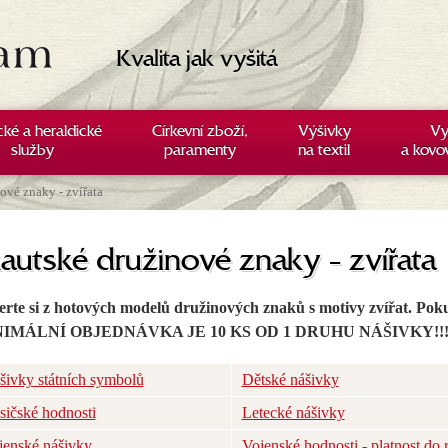
Kvalita jak vyšitá
cké a heraldické
Církevní zboží,
Výšivky
Vy
služby
paramenty
na textil
a kovo
ové znaky - zvířata
autské družinové znaky - zvířata
rte si z hotových modelů družinových znaků s motivy zvířat. Poku
IMÁLNÍ OBJEDNÁVKA JE 10 KS OD 1 DRUHU NÁŠIVKY!!
šivky státních symbolů
Dětské nášivky
sičské hodnosti
Letecké nášivky
jenské nášivky
Vojenské hodnosti - platnost do 