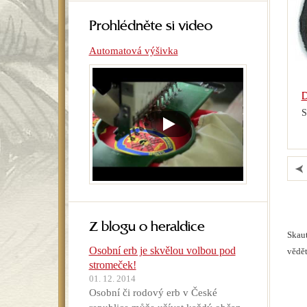
Prohlédněte si video
Automatová výšivka
D
S
Z blogu o heraldice
Skaut
Osobní erb je skvělou volbou pod
vědět
stromeček!
01. 12. 2014
Osobní či rodový erb v České