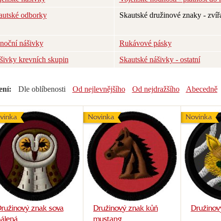
autské odborky
Skautské družinové znaky - zvíř
noční nášivky
Rukávové pásky
šivky krevních skupin
Skautské nášivky - ostatní
ení:
Dle oblíbenosti
Od nejlevnějšího
Od nejdražšího
Abecedně
vinka
Novinka
Novinka
ružinový znak sova
Družinový znak kůň
Družinový
álená
mustang