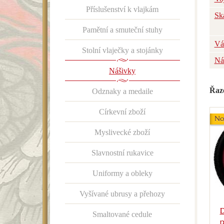
Příslušenství k vlajkám
Sk
Pamětní a smuteční stuhy
Vá
Stolní vlaječky a stojánky
Ná
Nášivky
Řaz
Odznaky a medaile
Církevní zboží
No
Myslivecké zboží
Slavnostní rukavice
Uniformy a obleky
Vyšívané ubrusy a přehozy
D
Smaltované cedule
p