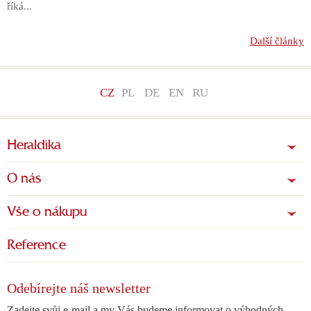
říká...
Další články
CZ
PL
DE
EN
RU
Heraldika
O nás
Vše o nákupu
Reference
Odebírejte náš newsletter
Zadejte svůj e-mail a my Vás budeme informovat o výhodných