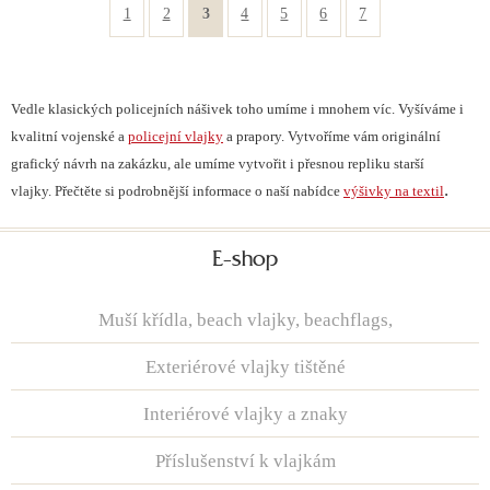
1
2
3
4
5
6
7
Vedle klasických policejních nášivek toho umíme i mnohem víc. Vyšíváme i
kvalitní vojenské a
policejní vlajky
a prapory. Vytvoříme vám originální
grafický návrh na zakázku, ale umíme vytvořit i přesnou repliku starší
.
vlajky. Přečtěte si podrobnější informace o naší nabídce
výšivky na textil
E-shop
Muší křídla, beach vlajky, beachflags,
Exteriérové vlajky tištěné
Interiérové vlajky a znaky
Příslušenství k vlajkám