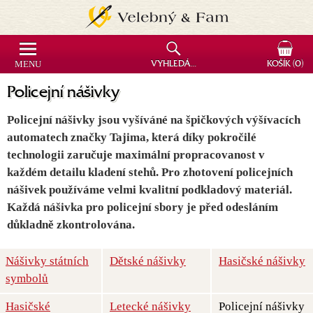
MENU
VYHLEDÁVÁNÍ
KOŠÍK
(0)
Policejní nášivky
Policejní nášivky jsou vyšíváné na špičkových výšívacích
automatech značky Tajima, která díky pokročilé
technologii zaručuje maximální propracovanost v
každém detailu kladení stehů. Pro zhotovení policejních
nášivek používáme velmi kvalitní podkladový materiál.
Každá nášivka pro policejní sbory je před odesláním
důkladně zkontrolována.
Nášivky státních
Dětské nášivky
Hasičské nášivky
symbolů
Hasičské
Letecké nášivky
Policejní nášivky